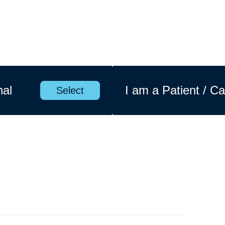
nal
I am a Patient / Ca
Select